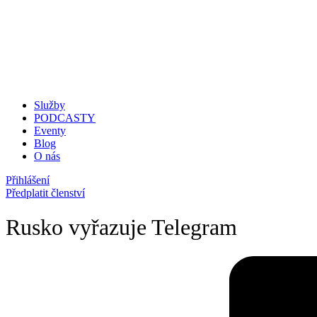
Služby
PODCASTY
Eventy
Blog
O nás
Přihlášení
Předplatit členství
Rusko vyřazuje Telegram