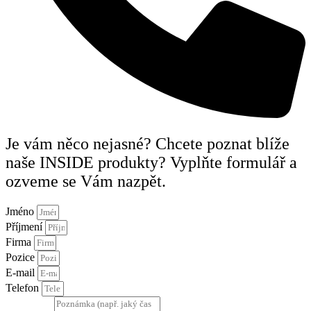
Je vám něco nejasné? Chcete poznat blíže
naše INSIDE produkty? Vyplňte formulář a
ozveme se Vám nazpět.
Jméno
Příjmení
Firma
Pozice
E-mail
Telefon