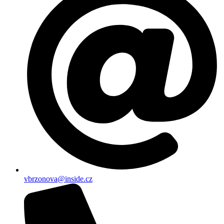
vbrzonova@inside.cz