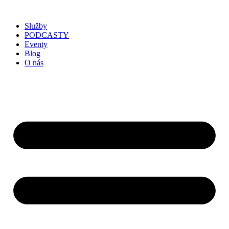
Služby
PODCASTY
Eventy
Blog
O nás