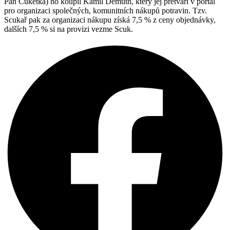
Pan Cuketka) ho koupil Kamil Demuth, který jej přetváří v portál
pro organizaci společných, komunitních nákupů potravin. Tzv.
Scukař pak za organizaci nákupu získá 7,5 % z ceny objednávky,
dalších 7,5 % si na provizi vezme Scuk.