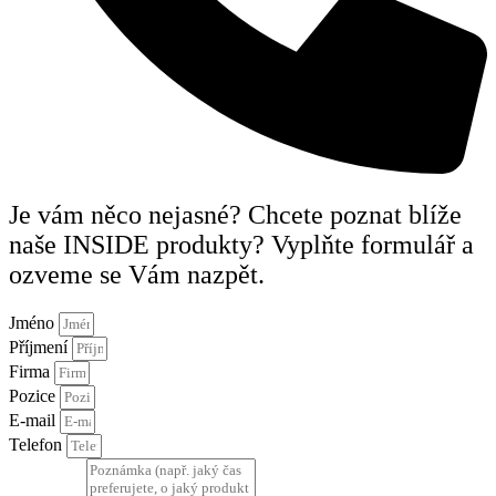
Je vám něco nejasné? Chcete poznat blíže
naše INSIDE produkty? Vyplňte formulář a
ozveme se Vám nazpět.
Jméno
Příjmení
Firma
Pozice
E-mail
Telefon