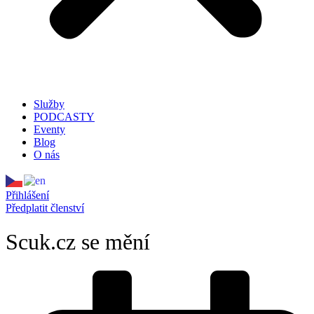
Služby
PODCASTY
Eventy
Blog
O nás
Přihlášení
Předplatit členství
Scuk.cz se mění