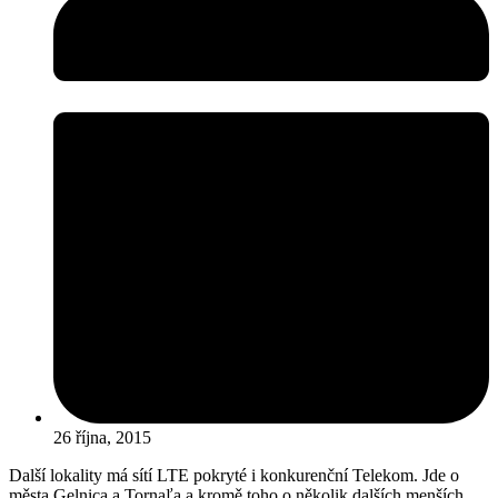
26 října, 2015
Další lokality má sítí LTE pokryté i konkurenční Telekom. Jde o
města Gelnica a Tornaľa a kromě toho o několik dalších menších