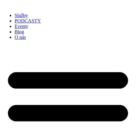
Služby
PODCASTY
Eventy
Blog
O nás