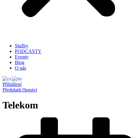
Služby
PODCASTY
Eventy
Blog
O nás
Přihlášení
Předplatit členství
Telekom