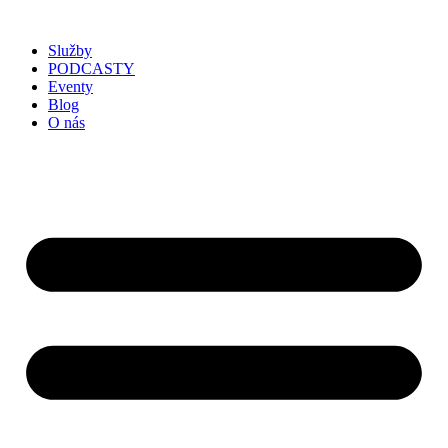
Služby
PODCASTY
Eventy
Blog
O nás