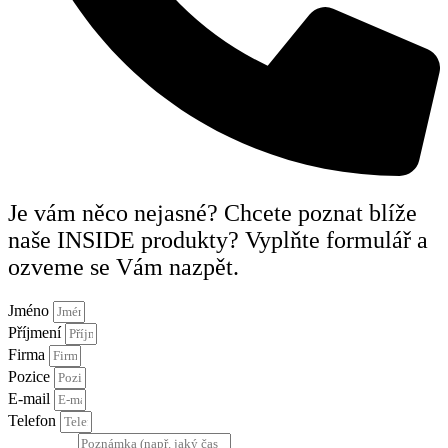
Je vám něco nejasné? Chcete poznat blíže
naše INSIDE produkty? Vyplňte formulář a
ozveme se Vám nazpět.
Jméno
Příjmení
Firma
Pozice
E-mail
Telefon