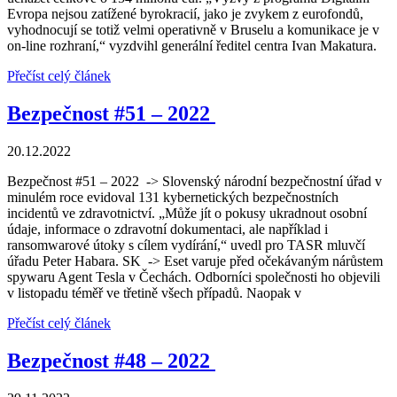
Evropa nejsou zatížené byrokracií, jako je zvykem z eurofondů,
vyhodnocují se totiž velmi operativně v Bruselu a komunikace je v
on-line rozhraní,“ vyzdvihl generální ředitel centra Ivan Makatura.
Přečíst celý článek
Bezpečnost #51 – 2022
20.12.2022
Bezpečnost #51 – 2022 -> Slovenský národní bezpečnostní úřad v
minulém roce evidoval 131 kybernetických bezpečnostních
incidentů ve zdravotnictví. „Může jít o pokusy ukradnout osobní
údaje, informace o zdravotní dokumentaci, ale například i
ransomwarové útoky s cílem vydírání,“ uvedl pro TASR mluvčí
úřadu Peter Habara. SK -> Eset varuje před očekávaným nárůstem
spywaru Agent Tesla v Čechách. Odborníci společnosti ho objevili
v listopadu téměř ve třetině všech případů. Naopak v
Přečíst celý článek
Bezpečnost #48 – 2022