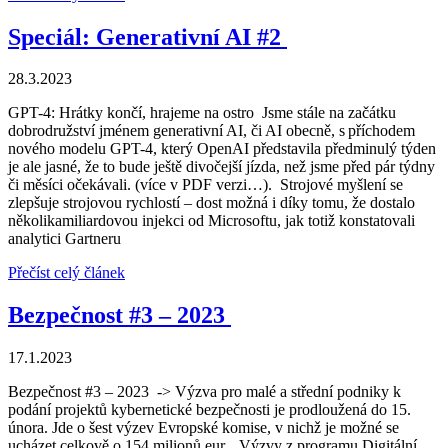
Speciál: Generativní AI #2
28.3.2023
GPT-4: Hrátky končí, hrajeme na ostro Jsme stále na začátku
dobrodružství jménem generativní AI, či AI obecně, s příchodem
nového modelu GPT-4, který OpenAI představila předminulý týden
je ale jasné, že to bude ještě divočejší jízda, než jsme před pár týdny
či měsíci očekávali. (více v PDF verzi…). Strojové myšlení se
zlepšuje strojovou rychlostí – dost možná i díky tomu, že dostalo
několikamiliardovou injekci od Microsoftu, jak totiž konstatovali
analytici Gartneru
Přečíst celý článek
Bezpečnost #3 – 2023
17.1.2023
Bezpečnost #3 – 2023 -> Výzva pro malé a střední podniky k
podání projektů kybernetické bezpečnosti je prodloužená do 15.
února. Jde o šest výzev Evropské komise, v nichž je možné se
ucházet celkově o 154 milionů eur. „Výzvy z programu Digitální