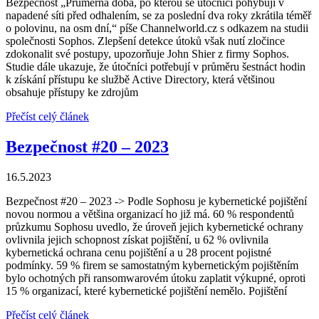
Bezpečnost „Průměrná doba, po kterou se útočníci pohybují v
napadené síti před odhalením, se za poslední dva roky zkrátila téměř
o polovinu, na osm dní,“ píše Channelworld.cz s odkazem na studii
společnosti Sophos. Zlepšení detekce útoků však nutí zločince
zdokonalit své postupy, upozorňuje John Shier z firmy Sophos.
Studie dále ukazuje, že útočníci potřebují v průměru šestnáct hodin
k získání přístupu ke službě Active Directory, která většinou
obsahuje přístupy ke zdrojům
Přečíst celý článek
Bezpečnost
#20 – 2023
16.5.2023
Bezpečnost #20 – 2023 -> Podle Sophosu je kybernetické pojištění
novou normou a většina organizací ho již má. 60 % respondentů
průzkumu Sophosu uvedlo, že úroveň jejich kybernetické ochrany
ovlivnila jejich schopnost získat pojištění, u 62 % ovlivnila
kybernetická ochrana cenu pojištění a u 28 procent pojistné
podmínky. 59 % firem se samostatným kybernetickým pojištěním
bylo ochotných při ransomwarovém útoku zaplatit výkupné, oproti
15 % organizací, které kybernetické pojištění nemělo. Pojištění
Přečíst celý článek