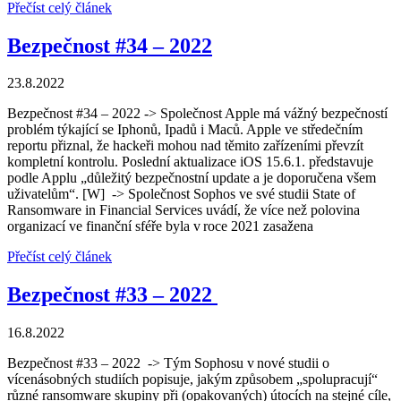
Přečíst celý článek
Bezpečnost #34 – 2022
23.8.2022
Bezpečnost #34 – 2022 -> Společnost Apple má vážný bezpečností
problém týkající se Iphonů, Ipadů i Maců. Apple ve středečním
reportu přiznal, že hackeři mohou nad těmito zařízeními převzít
kompletní kontrolu. Poslední aktualizace iOS 15.6.1. představuje
podle Applu „důležitý bezpečnostní update a je doporučena všem
uživatelům“. [W] -> Společnost Sophos ve své studii State of
Ransomware in Financial Services uvádí, že více než polovina
organizací ve finanční sféře byla v roce 2021 zasažena
Přečíst celý článek
Bezpečnost #33 – 2022
16.8.2022
Bezpečnost #33 – 2022 -> Tým Sophosu v nové studii o
vícenásobných studiích popisuje, jakým způsobem „spolupracují“
různé ransomware skupiny při (opakovaných) útocích na stejné cíle,