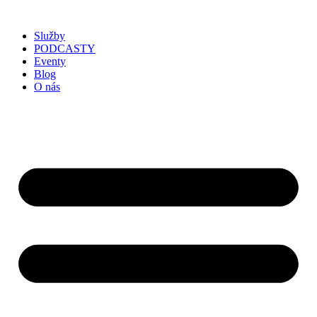
Služby
PODCASTY
Eventy
Blog
O nás