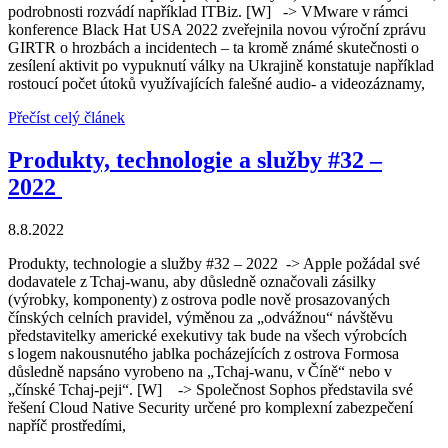
podrobnosti rozvádí například ITBiz. [W] -> VMware v rámci
konference Black Hat USA 2022 zveřejnila novou výroční zprávu
GIRTR o hrozbách a incidentech – ta kromě známé skutečnosti o
zesílení aktivit po vypuknutí války na Ukrajině konstatuje například
rostoucí počet útoků využívajících falešné audio- a videozáznamy,
Přečíst celý článek
Produkty, technologie a služby #32 –
2022
8.8.2022
Produkty, technologie a služby #32 – 2022 -> Apple požádal své
dodavatele z Tchaj-wanu, aby důsledně označovali zásilky
(výrobky, komponenty) z ostrova podle nově prosazovaných
čínských celních pravidel, výměnou za „odvážnou“ návštěvu
představitelky americké exekutivy tak bude na všech výrobcích
s logem nakousnutého jablka pocházejících z ostrova Formosa
důsledně napsáno vyrobeno na „Tchaj-wanu, v Číně“ nebo v
„čínské Tchaj-peji“. [W] -> Společnost Sophos představila své
řešení Cloud Native Security určené pro komplexní zabezpečení
napříč prostředími,