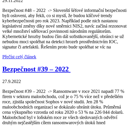
29.11.2022
Bezpečnost #48 – 2022 -> Slovenští šéfové informační bezpečnosti
byli osloveni, aby řekli, co si myslí, že budou klíčové trendy
kyberbezpečnosti pro rok 2023. Například podle nich nastanou
legislativní změny díky nové směrnici NIS2, navíc začíná rezonovat
velké množství sdělovací povinnosti národním regulátorům.
Kybernetické hrozby budou čím dál sofistikovanější, obránci se už
nebudou moci spoléhat na detekci hrozeb prostřednictvím IOC,
signatur či artefaktů. Řešením proto bude spoléhat se víc na
Přečíst celý článek
Bezpečnost #39 – 2022
27.9.2022
Bezpečnost #39 – 2022 -> Ransomware v roce 2021 napadl 77 %
firem v sektoru maloobchodu, což je o 75 % více než v předešlém
roce, zjistila společnost Sophos v nové studii. Jen 28 %
maloobchodních organizací se dokázalo ubránit útoku. Průměrná
cena výkupného vzrostla od roku 2020 o 53 % na 226 044 dolarů.
Maloobchod byl v loňském roce ze všech sledovaných odvětví
druhým nejčastějším cílem ransomwarových útoků hned