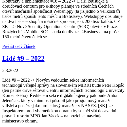
Kontrakty a implementace #16 – 2022 -> Další logistické a
doručovací centrum pro e-shopy plánuje ve středních Čechách
otevřít maďarská společnost Webshippy (ta již jedno o velikosti tři
tisíce metrů spouští tento měsíc u Bratislavy). Webshippy obsluhuje
na dva tisíce e-shopů a měsíčně zprocesuje až 200 tisíc balíků. CZ
SK -> Nové Security Operations Centre (SOC) otevřel v Praze-
Roztylech T-Mobile. SOC spadá do divize T-Business a na ploše
150 metrů čtverečních se
Přečíst celý článek
Lidé #9 – 2022
2.3.2022
Lidé #9 – 2022 -> Novým vedoucím sekce informačních
technologií veřejné správy na slovenském MIRRI bude Peter Kopáč
(ten patrně dříve šéfoval Centru informačních technologií Univerzity
Komenského). Ředitelem sekce digitální agendy pak bude Anton
Jelenčiak, který v minulosti působil jako programový manažer
v IBM a posléze jako projektový manažer v NASES. [SK] ->
Inspektorem pro kybernetickou obranu by se měl stát dosavadní
právník resortu MPO Jan Vacek – na pozici jej navrhuje
ministerstvo obrany.