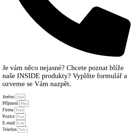
Je vám něco nejasné? Chcete poznat blíže
naše INSIDE produkty? Vyplňte formulář a
ozveme se Vám nazpět.
Jméno
Příjmení
Firma
Pozice
E-mail
Telefon