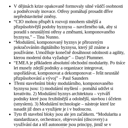
V dějinách krize opakovaně formovaly silné vůdčí osobnosti
a podněcovaly inovace. Otřesy pomáhají prosadit dříve
nepředstavitelné změny.
“CIO mohou přispět k rozvoji mnohem silnější a
přizpůsobivější podoby byznysu – navrženého tak, aby si
poradil s neustálými otřesy a změnami, komponovaného
byznysu,” – Tina Nunno.
“Modulární, komponovaný byznys je přirozeným
pokračováním digitálního byznysu, který již známe a
používáme. Umožňuje konečně dosáhnout odolnosti a agility,
kterou moderní doba vyžaduje” – Daryl Plummer.
“EMEA je příkladem absolutní obchodní modularity. Po tisíce
let musely zdejší podniky a organizace integrovat,
uspořádávat, komponovat a dekomponovat – řešit neustálé
přizpůsobování a vývoj” – Paul Saunders
Třemi stavebními bloky modulárního, komponovaného
byznysu jsou: 1) modulární myšlení – pomáhá udržet si
kreativitu. 2) Modulární byznys architektura – vytváří
podniky které jsou fexibilnější a odolnější, stavbou i účelem
(smyslem). 3) Modulární technologie – nástroje které lze
nasadit již dnes a využijete je i v budoucnu.
Tyto tři stavební bloky jsou ale jen začátkem. “Modularita a
standardizace, orchestrace, objevování (discovery) a
využívání dat a též autonomie jsou principy, jimiž se v