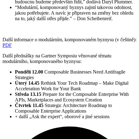
budoucnu budeme především řídit,” dodává Daryl Plummer.
“Modulární, komponovaný byznys zajistí takovou odolnost,
jakou potřebujete. A navíc je připraven na změny bez ohledu
na to, jaký další otřes přijde.” – Don Scheibenreif.
Další informace o modulárním, komponovaném byznysu (v češtině):
PDF
Další přednášky na Gartner Symposiu věnované tématu
modulárního, komponovaného byznysu:
Pondělí 12.00
Composable Businesses Need Antifragile
Strategies
Úterý 14.45
Rethink Your Tech Roadmap – Make Digital
Acceleration Work for Your Bank
Středa 13.15
Prepare for the Composable Enterprise With
APIs, Marketplaces and Ecosystem Creation
Čtvrtek 11.45
Strategic Architecture Roadmap to
Composable Enterprise Applications
+ další „Ask the expert“, oborové a jiné sessions