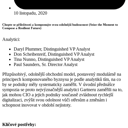
10 listopadu, 2020
Chopte se příležitosti a komponujte svou odolnější budoucnost (Seize the Moment to
Compose a Resilient Future)
Analytici:
Daryl Plummer, Distinguished VP Analyst
Don Scheibenreif, Distinguished VP Analyst
Tina Nunno, Distinguished VP Analyst
Paul Saunders, Sr. Director Analyst
Přizpůsobivý, odolnější obchodní model, postavený modulárně na
principech komponovaného byznysu je podle analytiků tím, na co
by se podniky měly systematicky zaměřit. V úvodní přednášce
sympozia se proto nejvýznačnější analytici Gartneru zaměřili na to,
jak mohou CIO a jejich podniky současně zvládnout rychlejší
digitalizaci, zvýšit svou odolnost vůči otřesům a změnám i
schopnost inovovat v období nejistoty.
Klíčové postřehy: