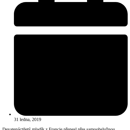
31 ledna, 2019
Devatenáctiletý mladík z Francie přenesl přes samoobslužnou