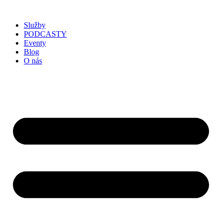
Služby
PODCASTY
Eventy
Blog
O nás