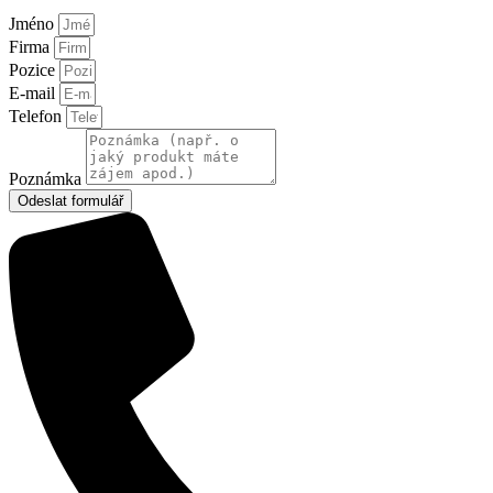
Jméno
Firma
Pozice
E-mail
Telefon
Poznámka
Odeslat formulář