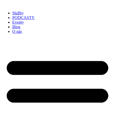
Služby
PODCASTY
Eventy
Blog
O nás