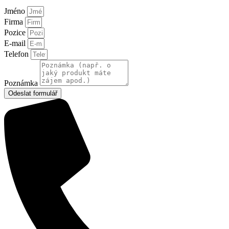
Jméno
Firma
Pozice
E-mail
Telefon
Poznámka
Odeslat formulář