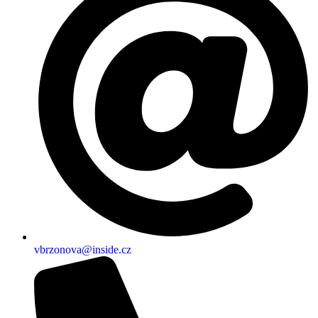
vbrzonova@inside.cz