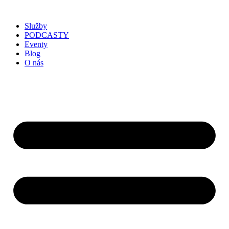
Služby
PODCASTY
Eventy
Blog
O nás