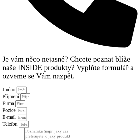
Je vám něco nejasné? Chcete poznat blíže
naše INSIDE produkty? Vyplňte formulář a
ozveme se Vám nazpět.
Jméno
Příjmení
Firma
Pozice
E-mail
Telefon