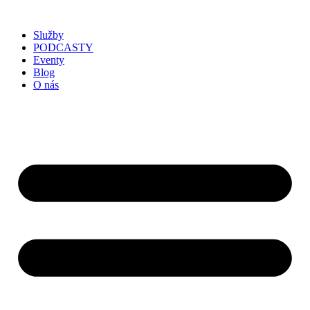
Služby
PODCASTY
Eventy
Blog
O nás