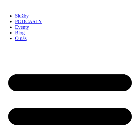
Služby
PODCASTY
Eventy
Blog
O nás