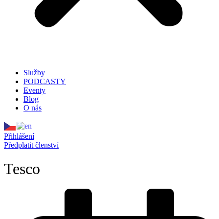
Služby
PODCASTY
Eventy
Blog
O nás
Přihlášení
Předplatit členství
Tesco