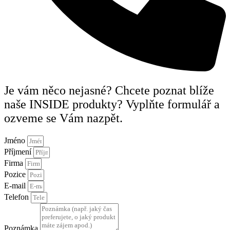
Je vám něco nejasné? Chcete poznat blíže
naše INSIDE produkty? Vyplňte formulář a
ozveme se Vám nazpět.
Jméno
Příjmení
Firma
Pozice
E-mail
Telefon
Poznámka