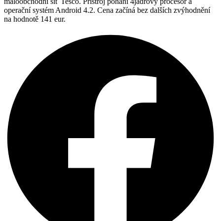
maloobchodní síť Tesco. Přístroj pohání 4jádrový procesor a
operační systém Android 4.2. Cena začíná bez dalších zvýhodnění
na hodnotě 141 eur.