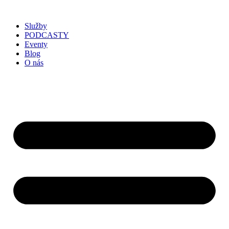
Služby
PODCASTY
Eventy
Blog
O nás