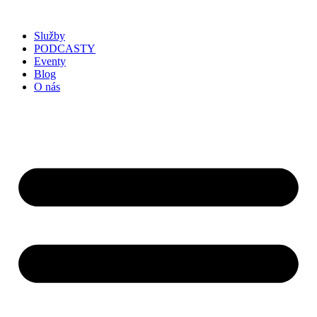
Služby
PODCASTY
Eventy
Blog
O nás